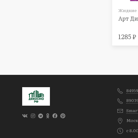
Жидкие о
Арт Ди
1285 ₽
8495
8903
Smar
Москв
с 8.0