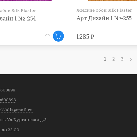
Жидкие обои Silk Plaster
бои Silk Plaster
Арт Дизайн 1 №-255
зайн 1 №-254
1285 ₽
1
2
3
9608898
9608898
tWalls@mail.ru
а. Ул.Курганская д.3
0 до 23.00