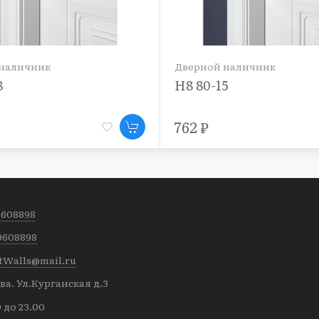
наличник
Дверной наличник
8
Н8 80-15
762 ₽
9608898
9608898
tWalls@mail.ru
а. Ул.Курганская д.3
0 до 23.00