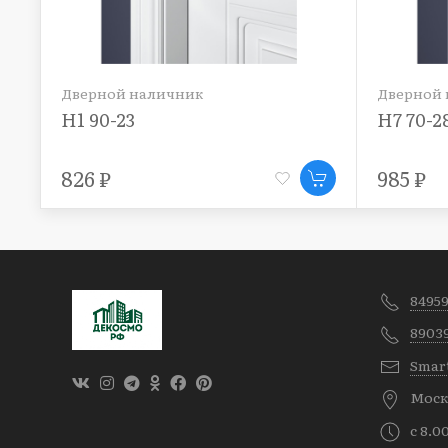
Дверной наличник
Дверной 
Н1 90-23
Н7 70-2
826 ₽
985 ₽
8495
8903
Smar
Москв
с 8.0