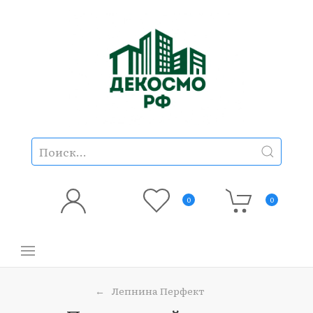
0
0
Лепнина Перфект