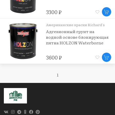
HOLZOUT 100% Acrylic
Primer/Sealer Stain Killer
3300 ₽
Американские краски Richard's
Адгезионный грунт на
водной основе блокирующая
пятна HOLZON Waterborne
Bonding Primer
3600 ₽
1